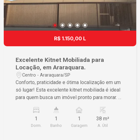
R$ 1.150,00 L
Excelente Kitnet Mobiliada para
Locação, em Araraquara.
Centro - Araraquara/SP
Conforto, praticidade e ótima localização em um
só lugar! Esta excelente kitnet mobiliada é ideal
para quem busca um imóvel pronto para morar. O
espaço conta com: - Dormitório com cama e
armário; - Banheiro; - Cozinha equipada com
1
1
1
38 m²
geladeira, fogão, mesa e cadeiras; - 1 vaga de
Dorm.
Banho
Garagem
A. Útil
garagem coberta; - Portão eletrônico. Localizada
em uma região privilegiada de Araraquara,