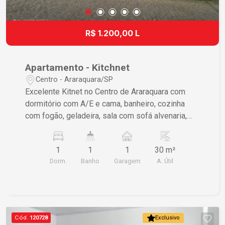
R$ 1.200,00 L
Apartamento - Kitchnet
Centro - Araraquara/SP
Excelente Kitnet no Centro de Araraquara com
dormitório com A/E e cama, banheiro, cozinha
com fogão, geladeira, sala com sofá alvenaria,
corredor com mesa, área de serviço e 01 vaga de
garagem. Ótima oportunidade, não deixe de
1
1
1
30 m²
visitar e conhecer esse imóvel de perto!
Dorm.
Banho
Garagem
A. Útil
Cód.
120728
Exclusivo