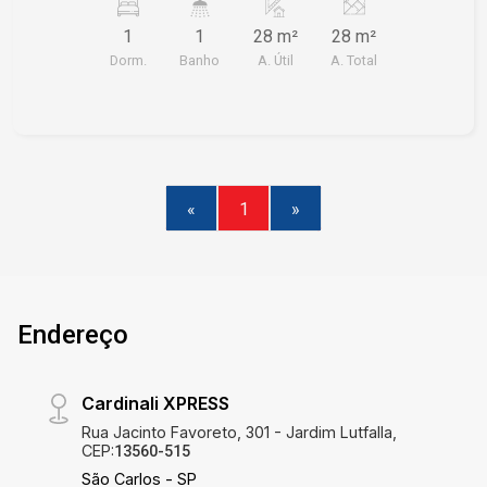
1
1
28 m²
28 m²
Dorm.
Banho
A. Útil
A. Total
«
1
»
Endereço
Cardinali XPRESS
Rua Jacinto Favoreto, 301 - Jardim Lutfalla,
CEP:
13560-515
São Carlos - SP