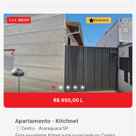
oferece fácil acesso aos principais pontos da
cidade, proporcionando mais comodidade no dia
a dia. Não perca esta oportunidade! Agende uma
Cód.
202107
Exclusivo
visita e venha conhecer de perto tudo o que este
imóvel tem a oferecer.
R$ 950,00 L
Apartamento - Kitchnet
Centro - Araraquara/SP
Esta excelente Kitnet está localizada no Centro