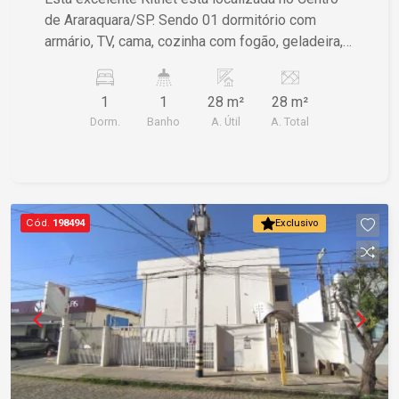
de Araraquara/SP. Sendo 01 dormitório com
armário, TV, cama, cozinha com fogão, geladeira,
máquina de lavar e banheiro social. Não perca
essa oportunidade, agende já uma visita!
1
1
28 m²
28 m²
Dorm.
Banho
A. Útil
A. Total
Cód.
198494
Exclusivo